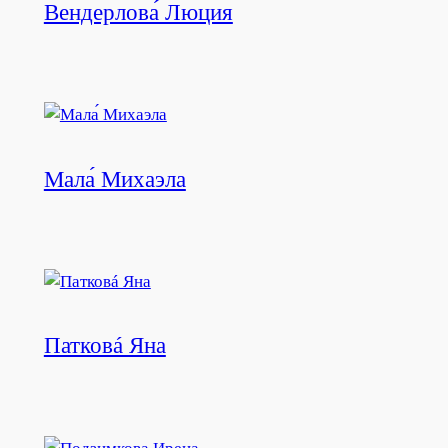
Вендерлова́ Люция
Мала́ Михаэла
Патковá Яна