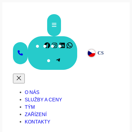
Přeskočit
na
obsah
Facebook
Instagram
LinkedIn
WhatsApp
CS
Telegram
O NÁS
SLUŽBY A CENY
TÝM
ZAŘÍZENÍ
KONTAKTY