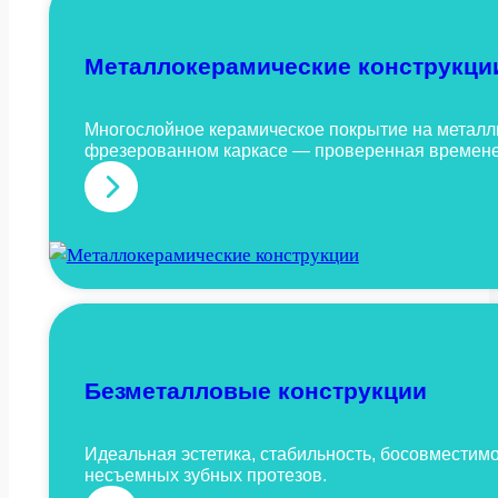
Металлокерамические конструкци
Многослойное керамическое покрытие на металл
фрезерованном каркасе — проверенная времене
:
М
е
т
а
л
л
Безметалловые конструкции
о
к
Идеальная эстетика, стабильность, босовместимо
несъемных зубных протезов.
е