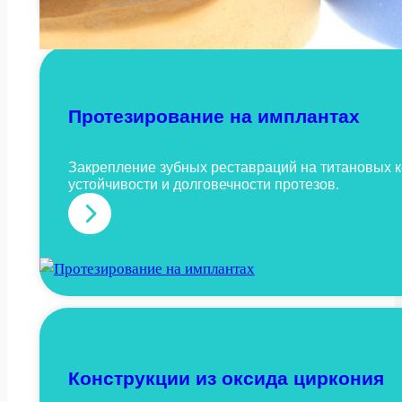
о
у
н
к
с
ц
т
и
р
Протезирование на имплантах
и
у
к
Закрепление зубных реставраций на титановых к
ц
устойчивости и долговечности протезов.
и
:
и
П
р
о
т
е
з
Конструкции из оксида циркония
и