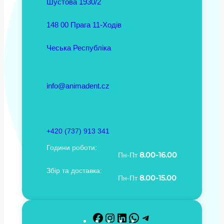
Шустова 1930/2
148 00 Прага 11-Ходів
Чеська Республіка
info@animadent.cz
+420 (737) 913 341
Години роботи:
8.00-16.00
Пн-Пт
Збір та доставка:
8.00-15.00
Пн-Пт
F
I
L
W
T