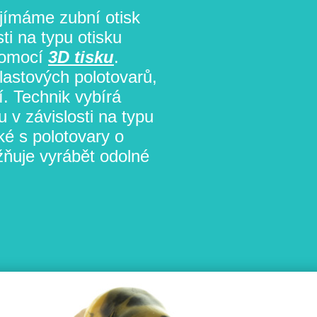
ijímáme zubní otisk
ti na typu otisku
pomocí
3D tisku
.
lastových polotovarů,
í. Technik vybírá
 v závislosti na typu
é s polotovary o
ňuje vyrábět odolné