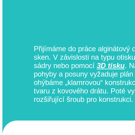
Přijímáme do práce alginátový ot
sken. V závislosti na typu otis
sádry nebo pomocí
3D tisku
. N
pohyby a posuny vyžaduje plán 
ohýbáme „klamrovou“ konstruk
tvaru z kovového drátu. Poté v
rozšiřující šroub pro konstrukci.