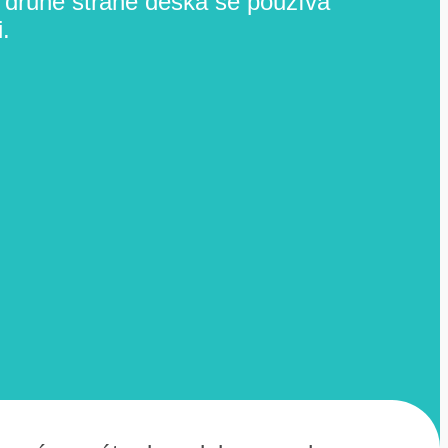
 druhé straně deska se používá
.