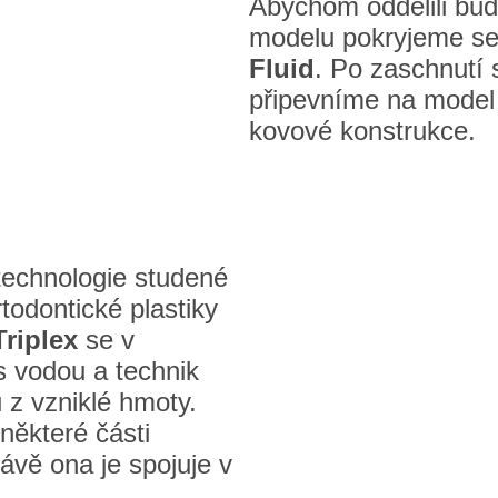
Abychom oddělili bud
modelu pokryjeme s
Fluid
. Po zaschnutí
připevníme na model
kovové konstrukce.
technologie studené
todontické plastiky
Triplex
se v
 vodou a technik
 z vzniklé hmoty.
některé části
ávě ona je spojuje v