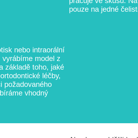
pracuje ve skusu. Na
pouze na jedné čelisti
isk nebo intraorální
ku vyrábíme model z
a základě toho, jaké
ortodontické léčby,
ci požadovaného
ybíráme vhodný