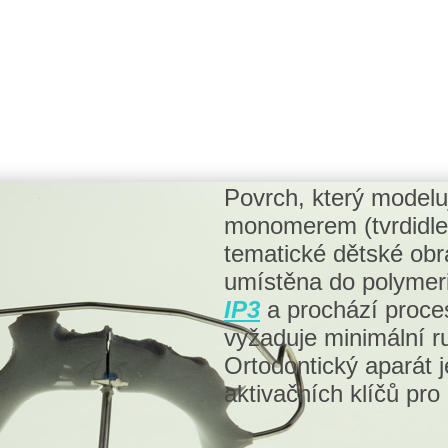
Povrch, který modeluj
monomerem (tvrdidle
tematické dětské obr
umístěna do polymer
IP3
a prochází proce
vyžaduje minimální r
Ortodontický aparát
aktivačních klíčů pro