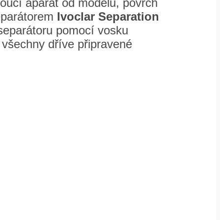
oucí aparát od modelu, povrch
eparátorem
Ivoclar Separation
 separátoru pomocí vosku
 všechny dříve připravené