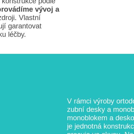
 konstrukce podle
provádíme vývoj a
droji. Vlastní
jí garantovat
ku léčby.
V rámci výroby ortod
zubní desky a monobl
monoblokem a deskou
je jednotná konstrukce