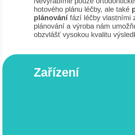
Nevyrábíme pouze ortodontické
hotového plánu léčby, ale také
plánování
fází léčby vlastními z
plánování a výroba nám umožňu
obzvlášť vysokou kvalitu výsled
Zařízení