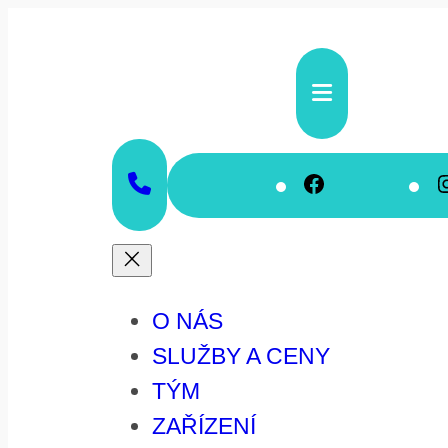
Přeskočit
na
obsah
Faceboo
O NÁS
SLUŽBY A CENY
TÝM
ZAŘÍZENÍ