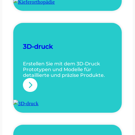
i
g
e
f
e
r
o
3D-druck
r
t
Erstellen Sie mit dem 3D-Druck
Prototypen und Modelle für
h
detaillierte und präzise Produkte.
o
:
p
3
ä
D
d
-
i
d
e
r