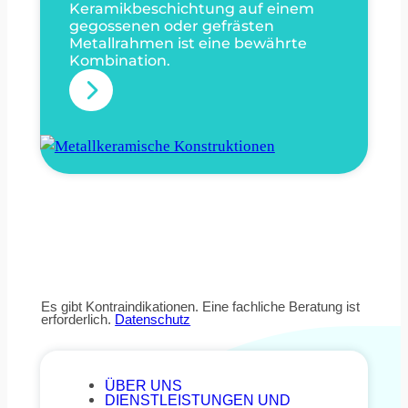
Keramikbeschichtung auf einem
o
b
gegossenen oder gefrästen
x
Metallrahmen ist eine bewährte
a
Kombination.
i
r
:
d
e
M
P
e
r
t
o
a
t
l
h
l
e
k
s
e
e
Es gibt Kontraindikationen. Eine fachliche Beratung ist
erforderlich.
Datenschutz
r
n
a
m
ÜBER UNS
DIENSTLEISTUNGEN UND