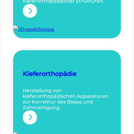
kieferorthopädischer Strukturen.
:
3
D
-
m
o
d
e
Kieferorthopädie
l
l
Herstellung von
kieferorthopädischen Apparaturen
i
zur Korrektur des Bisses und
e
Zahnreinigung.
r
:
u
K
n